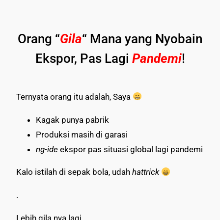
Orang “
Gila
“
Mana yang Nyobain
Ekspor, Pas Lagi
Pandemi
!
Ternyata orang itu adalah, Saya
Kagak punya pabrik
Produksi masih di garasi
ng-ide
ekspor pas situasi global lagi pandemi
Kalo istilah di sepak bola, udah
hattrick
.
Lebih gila nya lagi…