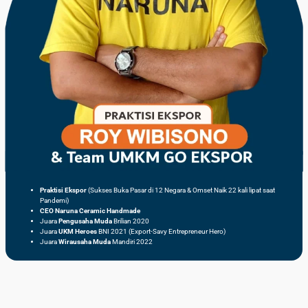
Praktisi Ekspor
(Sukses Buka Pasar di 12 Negara & Omset Naik 22 kali lipat saat
Pandemi)
CEO Naruna Ceramic Handmade
Juara
Pengusaha Muda
Brilian 2020
Juara
UKM Heroes
BNI 2021 (Export-Savy Entrepreneur Hero)
Juara
Wirausaha Muda
Mandiri 2022