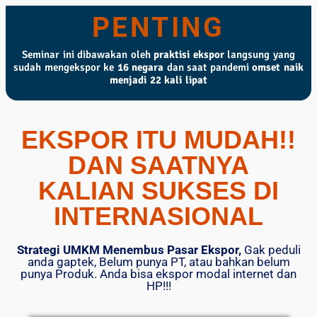
PENTING
Seminar ini dibawakan oleh
praktisi ekspor
langsung yang
sudah mengekspor ke
16 negara
dan saat pandemi
omset naik
menjadi 22 kali lipat
EKSPOR ITU MUDAH!!
DAN SAATNYA
KALIAN SUKSES DI
INTERNASIONAL
Strategi UMKM Menembus Pasar Ekspor,
Gak peduli
anda gaptek, Belum punya PT, atau bahkan belum
punya Produk. Anda bisa ekspor modal internet dan
HP!!!