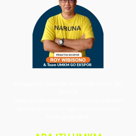
Merupakan founder dari Kelas UMKM GO
EKSPOR
yang sudah membantu ratusan pebisnis
ekspor pemula hingga sukses selama
5 tahun terakhir.