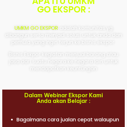
APA ITU UMKM
GO EKSPOR :
UMKM GO EKSPOR
adalah komunitas yg
dibangun serta menjadi solusi untuk anda dan
pemula yang ingin terjun ke bisnis ekspor
Bisnis Eskpor kegiatan menjual barang atau
jasa dari suatu negara ke negara lain untuk
mendapatkan keuntungan
Dalam Webinar Ekspor Kami
Anda akan Belajar :
Bagaimana cara jualan cepat walaupun