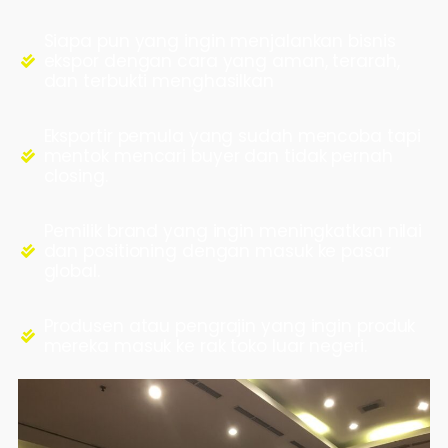
Siapa pun yang ingin menjalankan bisnis
ekspor dengan cara yang aman, terarah,
dan terbukti menghasilkan
Eksportir pemula yang sudah mencoba tapi
mentok mencari buyer dan tidak pernah
closing.
Pemilik brand yang ingin meningkatkan nilai
dan positioning dengan masuk ke pasar
global.
Produsen atau pengrajin yang ingin produk
mereka masuk ke rak toko luar negeri.