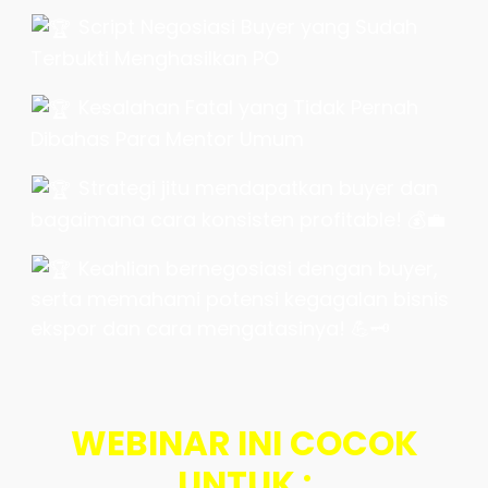
Script Negosiasi Buyer yang Sudah
Terbukti Menghasilkan PO
Kesalahan Fatal yang Tidak Pernah
Dibahas Para Mentor Umum
Strategi jitu mendapatkan buyer dan
bagaimana cara konsisten profitable! 💰💼
Keahlian bernegosiasi dengan buyer,
serta memahami potensi kegagalan bisnis
ekspor dan cara mengatasinya! 💪🗝
WEBINAR INI COCOK
UNTUK :