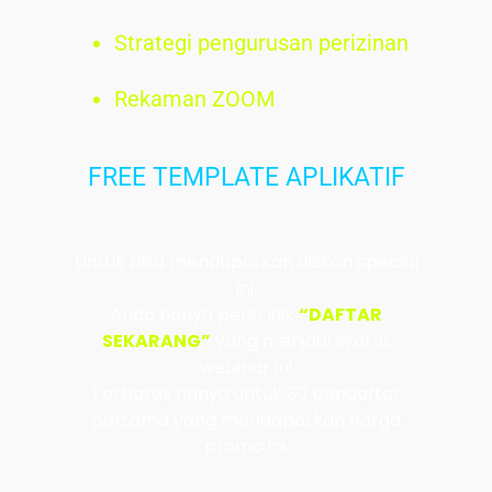
Strategi pengurusan perizinan
Rekaman ZOOM
FREE TEMPLATE APLIKATIF
Untuk bisa mendapatkan diskon special
ini.
Anda hanya perlu klik
“DAFTAR
SEKARANG”
yang menjadi syarat
webinar ini
Terbatas hanya untuk 30 pendaftar
pertama yang mendapatkan harga
promo ini.