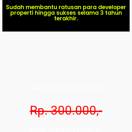
Sudah membantu ratusan para developer
properti hingga sukses selama 3 tahun
terakhir.
BERAPA INVESTASINYA
Rp. 300.000,-
KAMI BERIKAN DISKON