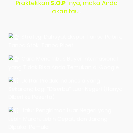
Praktekkan
S.O.P
-nya, maka Anda
akan tau..
Strategi Dahsyat Ekspor Tanpa Pabrik,
Tanpa Stok, Tanpa Ribet
Cara Menembus Buyer Internasional
yang Tidak Bisa Anda Temukan di Google
Daftar Produk Indonesia yang
Sekarang Lagi “Diserbu” Luar Negeri (Hanya
Diberi ke Peserta)
Jalur Pengiriman Luar Negeri yang
Lebih Murah, Lebih Cepat, dan Jarang
Dipakai Pemula